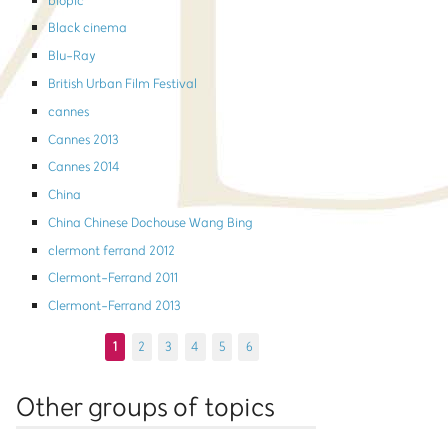
biopic
Black cinema
Blu-Ray
British Urban Film Festival
cannes
Cannes 2013
Cannes 2014
China
China Chinese Dochouse Wang Bing
clermont ferrand 2012
Clermont-Ferrand 2011
Clermont-Ferrand 2013
1
2
3
4
5
6
Other groups of topics