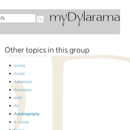
myDylarama
Other topics in this group
acting
Action
Adventure
Animation
arab
Art
Autobiography
B-movie