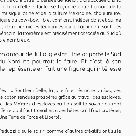
t le film d’elle ? Taelor se façonne entre l’amour de la
a musique latine et de la culture Mexicaine, chaleureuse,
gure du cow-boy, libre, confiant, indépendant et qui ne
es deux premières tendances qui la façonnent sont très
méricain, la troisième est précisément associée au Sud où
core nombreux.
n amour de Julio Iglesias, Taelor porte le Sud
 Nord ne pourrait le faire. Et c’est là son
lle représente en fait une figure qui intéresse
est la Southern Belle, la jolie fille très riche du Sud, ces
de coton rendues prospères grâce au travail des esclaves.
rre des Maîtres d’esclaves où l’on sait la saveur du mot
 Terre qu’il faut travailler, à ces bêtes qu’il faut protéger,
Une Terre de Force et Liberté.
 Peduzzi a su le saisir, comme d’autres créatifs ont su le