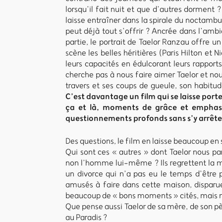
lorsqu’il fait nuit et que d’autres dorment ?
laisse entraîner dans la spirale du noctambu
peut déjà tout s’offrir ? Ancrée dans l’ambi
partie, le portrait de Taelor Ranzau offre un
scène les belles héritières (Paris Hilton et 
leurs capacités en édulcorant leurs rapports
cherche pas à nous faire aimer Taelor et no
travers et ses coups de gueule, son habitu
C’est davantage un film qui se laisse porte
ça et là, moments de grâce et emphases
questionnements profonds sans s’y arrêter,
Des questions, le film en laisse beaucoup en 
Qui sont ces « autres » dont Taelor nous par
non l’homme lui-même ? Ils regrettent la 
un divorce qui n’a pas eu le temps d’être pr
amusés à faire dans cette maison, disparues
beaucoup de « bons moments » cités, mais n’
Que pense aussi Taelor de sa mère, de son pè
au Paradis ?