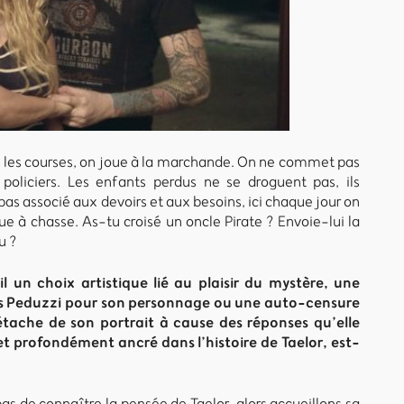
as les courses, on joue à la marchande. On ne commet pas
 policiers. Les enfants perdus ne se droguent pas, ils
pas associé aux devoirs et aux besoins, ici chaque jour on
ue à chasse. As-tu croisé un oncle Pirate ? Envoie-lui la
u ?
l un choix artistique lié au plaisir du mystère, une
las Peduzzi pour son personnage ou une auto-censure
étache de son portrait à cause des réponses qu’elle
jet profondément ancré dans l’histoire de Taelor, est-
s de connaître la pensée de Taelor, alors accueillons sa