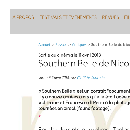
A PROPOS
FESTIVALS ET EVENEMENTS
REVUES
FI
Southern Belle de Nic
Accueil
>
Revues
>
Critiques
>
Sortie au cinéma le 11 avril 2018
Southern Belle de Nico
samedi 7 avril 2018
,
par
Clotilde Couturier
« Southern Belle » est un portrait "document
il y a douze années alors qu’elle était âgée
Vullierme et Francesco di Perro à la photogr
tournées en direct (found footage).
Resplendissante et sublime, Taelor