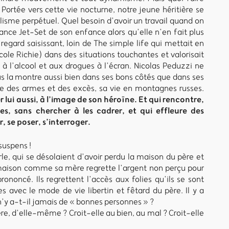
 Portée vers cette vie nocturne, notre jeune héritière se
lisme perpétuel. Quel besoin d’avoir un travail quand on
ance Jet-Set de son enfance alors qu’elle n’en fait plus
 regard saisissant, loin de The simple life qui mettait en
Nicole Richie) dans des situations touchantes et valorisait
 à l’alcool et aux drogues à l’écran. Nicolas Peduzzi ne
us la montre aussi bien dans ses bons côtés que dans ses
de des armes et des excès, sa vie en montagnes russes.
r lui aussi, à l’image de son héroïne. Et qui rencontre,
, sans chercher à les cadrer, et qui effleure des
 se poser, s’interroger.
suspens !
le, qui se désolaient d’avoir perdu la maison du père et
maison comme sa mère regrette l’argent non perçu pour
ononcé. Ils regrettent l’accès aux folies qu’ils se sont
 avec le mode de vie libertin et fêtard du père. Il y a
y a-t-il jamais de « bonnes personnes » ?
re, d’elle-même ? Croit-elle au bien, au mal ? Croit-elle