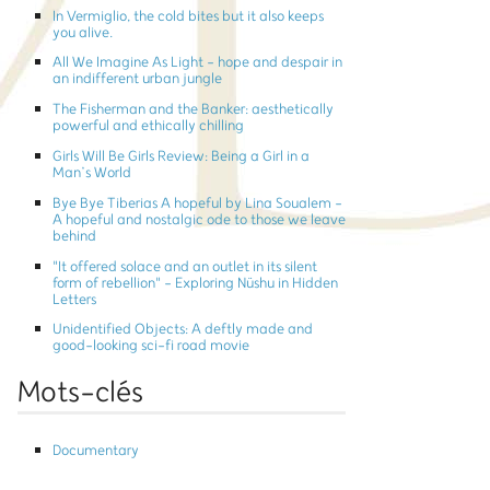
In Vermiglio, the cold bites but it also keeps
you alive.
All We Imagine As Light - hope and despair in
an indifferent urban jungle
The Fisherman and the Banker: aesthetically
powerful and ethically chilling
Girls Will Be Girls Review: Being a Girl in a
Man’s World
Bye Bye Tiberias A hopeful by Lina Soualem -
A hopeful and nostalgic ode to those we leave
behind
"It offered solace and an outlet in its silent
form of rebellion" - Exploring Nüshu in Hidden
Letters
Unidentified Objects: A deftly made and
good-looking sci-fi road movie
Mots-clés
Documentary