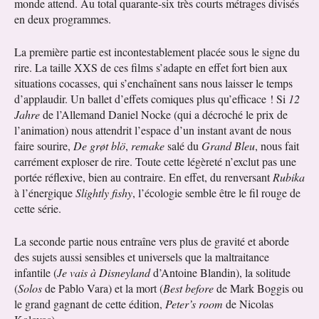
monde attend. Au total quarante-six très courts métrages divisés
en deux programmes.
La première partie est incontestablement placée sous le signe du
rire. La taille XXS de ces films s’adapte en effet fort bien aux
situations cocasses, qui s’enchaînent sans nous laisser le temps
d’applaudir. Un ballet d’effets comiques plus qu’efficace ! Si
12
Jahre
de l’Allemand Daniel Nocke (qui a décroché le prix de
l’animation) nous attendrit l’espace d’un instant avant de nous
faire sourire,
De grøt blö
,
remake
salé du
Grand Bleu
, nous fait
carrément exploser de rire. Toute cette légèreté n’exclut pas une
portée réflexive, bien au contraire. En effet, du renversant
Rubika
à l’énergique
Slightly fishy
, l’écologie semble être le fil rouge de
cette série.
La seconde partie nous entraîne vers plus de gravité et aborde
des sujets aussi sensibles et universels que la maltraitance
infantile (
Je vais à Disneyland
d’Antoine Blandin), la solitude
(
Solos
de Pablo Vara) et la mort (
Best before
de Mark Boggis ou
le grand gagnant de cette édition,
Peter’s room
de Nicolas