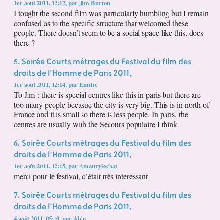
1er août 2011, 12:12
,
par
Jim Burton
I tought the second film was particularly humbling but I remain
confused as to the specific structure that welcomed these
people. There doesn’t seem to be a social space like this, does
there ?
Soirée Courts métrages du Festival du film des
5.
droits de l’Homme de Paris 2011,
1er août 2011, 12:14
,
par
Emilie
To Jim : there is special centres like this in paris but there are
too many people becasue the city is very big. This is in north of
France and it is small so there is less people. In paris, the
centres are usually with the Secours populaire I think
Soirée Courts métrages du Festival du film des
6.
droits de l’Homme de Paris 2011,
1er août 2011, 12:15
,
par
Amaurylechat
merci pour le festival, c’était très interessant
Soirée Courts métrages du Festival du film des
7.
droits de l’Homme de Paris 2011,
4 août 2011, 05:10
,
par
Abla