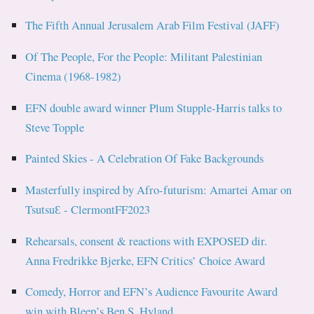
The Fifth Annual Jerusalem Arab Film Festival (JAFF)
Of The People, For the People: Militant Palestinian
Cinema (1968-1982)
EFN double award winner Plum Stupple-Harris talks to
Steve Topple
Painted Skies - A Celebration Of Fake Backgrounds
Masterfully inspired by Afro-futurism: Amartei Amar on
TsutsuƐ - ClermontFF2023
Rehearsals, consent & reactions with EXPOSED dir.
Anna Fredrikke Bjerke, EFN Critics’ Choice Award
Comedy, Horror and EFN’s Audience Favourite Award
win with Bleep’s Ben S. Hyland