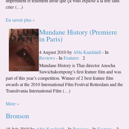
impertinent et tellement drôle que ça vous explose à la tête sans
crier (…)
En savoir plus »
Mundane History (Premiere
in Paris)
4 August 2010 by
Abla Kandalaft
- In
Reviews
- In
Features
2
Mundane History is Thai director Anocha
Suwichakornpong’s first feature film and was
part of this year’s competition. Winner of 2 best feature film
awards at the 2010 International Film Festival Rotterdam and the
Transilvania International Film (…)
More »
Bronson
18 July 2010 by
Abla Kandalaft
- In
Reviews
- In
Features
2