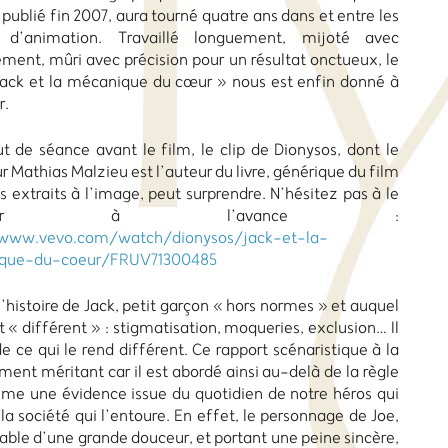
publié fin 2007, aura tourné quatre ans dans et entre les
s d’animation. Travaillé longuement, mijoté avec
ment, mûri avec précision pour un résultat onctueux, le
Jack et la mécanique du cœur » nous est enfin donné à
r.
t de séance avant le film, le clip de Dionysos, dont le
 Mathias Malzieu est l’auteur du livre, générique du film
s extraits à l’image, peut surprendre. N’hésitez pas à le
garder à l’avance :
/www.vevo.com/watch/dionysos/jack-et-la-
que-du-coeur/FRUV71300485
’histoire de Jack, petit garçon « hors normes » et auquel
 « différent » : stigmatisation, moqueries, exclusion… Il
e ce qui le rend différent. Ce rapport scénaristique à la
ent méritant car il est abordé ainsi au-delà de la règle
me une évidence issue du quotidien de notre héros qui
la société qui l’entoure. En effet, le personnage de Joe,
able d’une grande douceur, et portant une peine sincère,