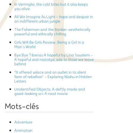
In Vermiglio, the cold bites but it also keeps
you alive.
All We Imagine As Light - hope and despair in
an indifferent urban jungle
The Fisherman and the Banker: aesthetically
powerful and ethically chilling
Girls Will Be Girls Review: Being a Girl in a
Man’s World
Bye Bye Tiberias A hopeful by Lina Soualem -
A hopeful and nostalgic ode to those we leave
behind
"It offered solace and an outlet in its silent
form of rebellion" - Exploring Nüshu in Hidden
Letters
Unidentified Objects: A deftly made and
good-looking sci-fi road movie
Mots-clés
Adventure
Animation