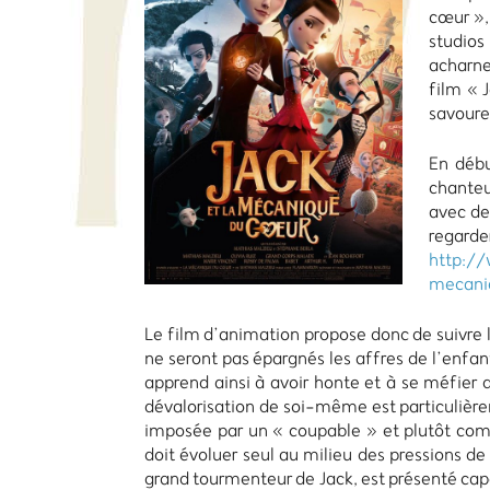
cœur », 
studio
acharne
film « 
savoure
En débu
chanteur
avec de
re
http:/
mecani
Le film d’animation propose donc de suivre l
ne seront pas épargnés les affres de l’enfant
apprend ainsi à avoir honte et à se méfier d
dévalorisation de soi-même est particulièrem
imposée par un « coupable » et plutôt com
doit évoluer seul au milieu des pressions de 
grand tourmenteur de Jack, est présenté cap