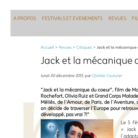
A PROPOS
FESTIVALS ET EVENEMENTS
REVUES
FI
Jack et la mécanique
Accueil
>
Revues
>
Critiques
>
Jack et la mécanique 
lundi 30 décembre 2013
,
par
Clotilde Couturier
"Jack et la mécanique du coeur", film de Ma
Rochefort, Olivia Ruiz et Grand Corps Malad
Méliès, de l’Amour, de Paris, de l’Aventure,
on décide de traverser l’Europe pour retrouv
développé, pas vrai ?!"
Le 5 fé
« Jack
l’adapt