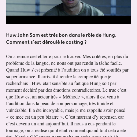
Huw John Sam est très bon dans le rôle de Hung.
Comment s’est déroulé le casting ?
On a remué ciel et terre pour le trouver. Mes critères, en plus du
problème de la langue, ne nous ont pas rendu la tâche facile.
Quand Huw s’est présenté à l’audition on a tous été soufflés par
sa performance. Il arrivait à rendre la complexité que je
recherchais ; Huw était sensible au fait que Hung soit par
moment déchiré par des émotions contradictoires. Le truc c’est
que Huw est un acteur très « Méthode », alors il est venu à
l’audition dans la peau de son personnage, très timide et
vulnérable. Il a été incroyable, mais je me rappelle avoir pensé
« ce mec est un peu bizarre ». C’est marrant d’y repenser, car
c’est devenu un ami aujourd’hui. Il nous a eus pendant le
tournage, on a réalisé qui il était vraiment quand tout cela a été
fini. Natalie O’Connor, notre make up artist, nous avait dit