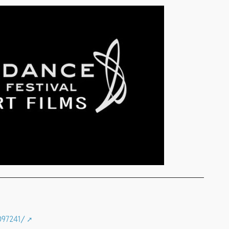
97241/