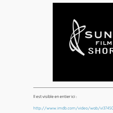
Il est visible en entier ici :
http://www.imdb.com/video/wab/vi37450