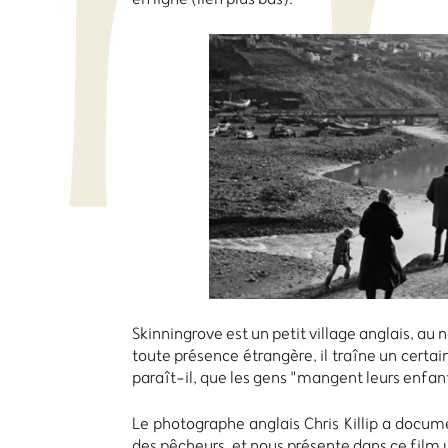
Skinningrove est un petit village anglais, au n
toute présence étrangère, il traîne un certain
paraît-il, que les gens "mangent leurs enfant
Le photographe anglais Chris Killip a docum
des pêcheurs, et nous présente dans ce film u