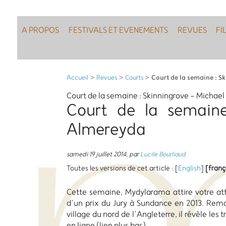
A PROPOS
FESTIVALS ET EVENEMENTS
REVUES
FI
Court de la semaine : S
Accueil
>
Revues
>
Courts
>
Court de la semaine : Skinningrove - Michae
Court de la semaine
Almereyda
samedi 19 juillet 2014
,
par
Lucile Bourliaud
Toutes les versions de cet article :
[
English
]
[franç
Cette semaine, Mydylarama attire votre at
d’un prix du Jury à Sundance en 2013. Remar
village du nord de l’Angleterre, il révèle les
en ligne (lien plus bas).